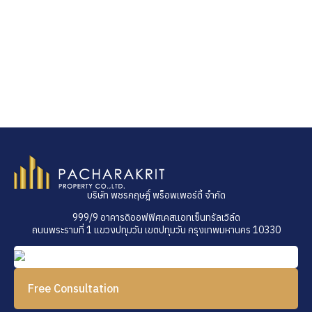
บริษัท พชรกฤษฎิ์ พร็อพเพอร์ตี้ จำกัด
999/9 อาคารดิออฟฟิศเคสแอทเซ็นทรัลเวิล์ด
ถนนพระรามที่ 1 แขวงปทุมวัน เขตปทุมวัน กรุงเทพมหานคร 10330
Free Consultation