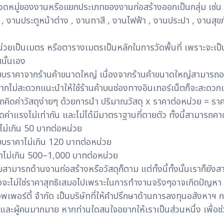
หมู่ของงานหรือแยกประเภทของงานก่อสร้างออกเป็นกลุ่ม เช่น งาน
 , งานประตูหน้าต่าง , งานทาสี , งานไฟฟ้า , งานประปา , งานส
่วยเป็นเมตร หรือตารางเมตรเป็นหลักในการวัดพื้นที่ เพราะจะเป็น
นั้นเอง
บราคาจากร้านค้าขนาดใหญ่ เนื่องจากร้านค้าขนาดใหญ่สามารถอ
ากไม่สะดวกแนะนำให้ใช้ร้านค้าบนช่องทางอินเทอร์เน็ตก็จะสะดวกแ
คิดค่าวัสดุง่ายๆ ด้วยการนำ ปริมาณวัสดุ x ราคาต่อหน่วย = ราคาวั
ค่าแรงไม่เท่ากัน และไม่ได้มีมาตราฐานที่ตายตัว ทั้งนี้สามารถคาด
ไม่เกิน 50 บาทต่อหน่วย
บราคาไม่เกิน 120 บาทต่อหน่วย
ไม่เกิน 500–1,000 บาทต่อหน่วย
มสามารถด้านงานก่อสร้างหรือวัสดุก็ตาม แต่ทั้งนี้ทั้งนั้นเราก็ย
าจจะไม่ใช่ราคาสุทธิเสมอไปเพราะในการทำงานจริงๆอาจเกิดปัญหา จำ
พเพอร์ตี้ จำกัด
เป็นบริษัทที่ให้คำปรึกษาด้านการลงทุนอสังหาฯ
ก
านและผู้คนมากมาย หากท่านใดสนใจอยากให้เราเป็นส่วนหนึ่ง เพื่อช