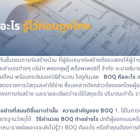
ับขั้นตอนการก่อสร้างบ้าน ที่ผู้รับเหมาก่อสร้างต้องแสดงให้ผู้ว
และค่าแรงต่างๆ
บริษัท พชรกฤษฏิ์ พร็อพเพอร์ตี้ จำกัด
จะมาอธิบายแ
ญแค่ไหน พร้อมกระซิบบอกวิธีคำนวณ ไปดูกันเลย
BOQ คืออะไร
ส
ดงรายการวัสดุและค่าใช้จ่าย ซึ่งเอกสารดังกล่าวต้องออกโดยผู้ออ
งการก่อสร้าง และรายละเอียดว่าจะใช้วัสดุอะไร ปริมาณเท่าไร รา
่างที่สมมติขึ้นมาเท่านั้น
ความสำคัญของ BOQ
1. ใช้ในการย
มาตรฐานวัสดุได้
วิธีคำนวณ BOQ ทำอย่างไร
ปกติผู้ออกแบบหรื
บเหมารายย่อยอาจจะยังไม่รู้ว่า BOQ คืออะไร หรือถ้าคุณต้องการ